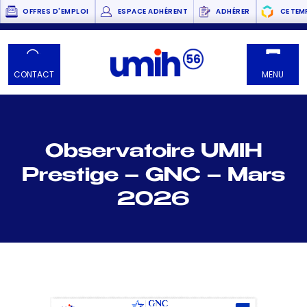
OFFRES D'EMPLOI
ESPACE ADHÉRENT
ADHÉRER
CE TEM
CONTACT
MENU
Observatoire UMIH
Prestige – GNC – Mars
2026