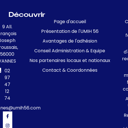
Découvrir
Page d'accueil
C
9 All.
Présentation de l'UMIH 56
François
f
Joseph
Avantages de l'adhésion
roussais,
Conseil Administration & Equipe
d
56000
re
Nos partenaires locaux et nationaux
VANNES
Contact & Coordonnées
02
m
97
47
c
12
74
A
nnes@umih56.com
R