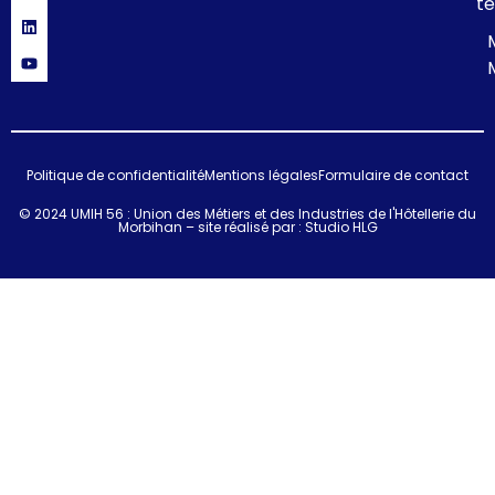
té
Politique de confidentialité
Mentions légales
Formulaire de contact
© 2024 UMIH 56 : Union des Métiers et des Industries de l'Hôtellerie du
Morbihan – site réalisé par :
Studio HLG