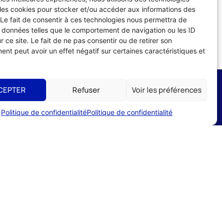
 les cookies pour stocker et/ou accéder aux informations des
 Le fait de consentir à ces technologies nous permettra de
s données telles que le comportement de navigation ou les ID
r ce site. Le fait de ne pas consentir ou de retirer son
nt peut avoir un effet négatif sur certaines caractéristiques et
CEPTER
Refuser
Voir les préférences
Liens utiles
Politique de confidentialité
Politique de confidentialité
ADHÉRER À L'UMIH
56
utement
s de commerces
ESPACE ADHÉRENT
CE TEMPEOS
r