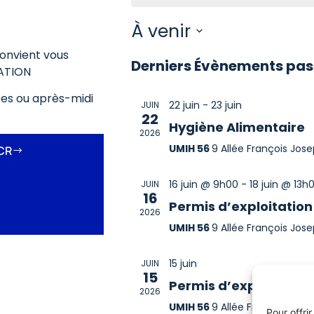
À venir
Sélectionnez
convient vous
une
Derniers Évènements pa
date.
MATION
nées ou après-midi
22 juin
-
23 juin
JUIN
22
Hygiène Alimentaire
2026
UMIH 56
9 Allée François Jos
HCR
16 juin @ 9h00
-
18 juin @ 13h
JUIN
16
Permis d’exploitation
2026
UMIH 56
9 Allée François Jos
15 juin
JUIN
15
Permis d’exploitation
2026
UMIH 56
9 Allée François Jos
Pour offri