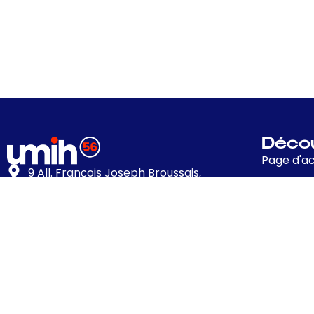
Décou
Page d'ac
9 All. François Joseph Broussais,
Présentat
56000 VANNES
Avantages
02 97 47 12 74
Conseil A
contactvannes@umih56.com
Nos parte
Contact 