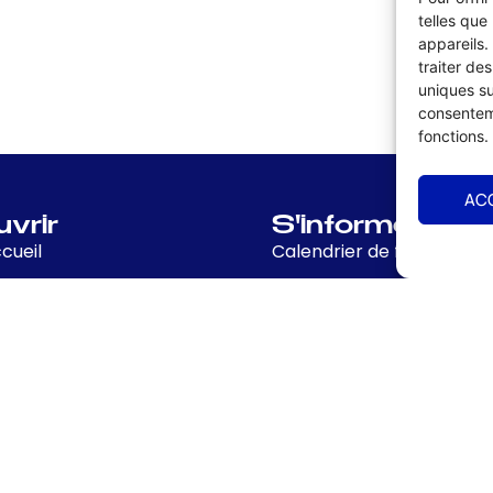
telles que
appareils.
traiter de
uniques su
consenteme
fonctions.
AC
vrir
S'informer
cueil
Calendrier de formation
ion de l'UMIH 56
Offres d'emplois & recr
 de l'adhésion
Vente matériels & fond
dministration & Equipe
Actualités UMIH 56
naires locaux et nationaux
Ressources à télécharge
& Coordonnées
Magazine Morbihan infos