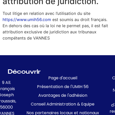
attribution de juridiction.
Tout litige en relation avec l’utilisation du site
https://www.umih56.com
est soumis au droit français.
En dehors des cas où la loi ne le permet pas, il est fait
attribution exclusive de juridiction aux tribunaux
compétents de VANNES
Découvrir
Page d'accueil
C
9 All.
Présentation de l'UMIH 56
François
f
Joseph
Avantages de l'adhésion
roussais,
Conseil Administration & Equipe
d
56000
re
Nos partenaires locaux et nationaux
VANNES