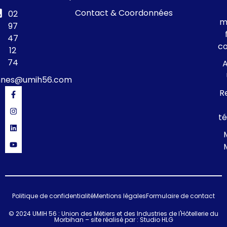
Contact & Coordonnées
02
m
97
47
c
12
74
A
nnes@umih56.com
R
té
Politique de confidentialité
Mentions légales
Formulaire de contact
© 2024 UMIH 56 : Union des Métiers et des Industries de l'Hôtellerie du
Morbihan – site réalisé par :
Studio HLG