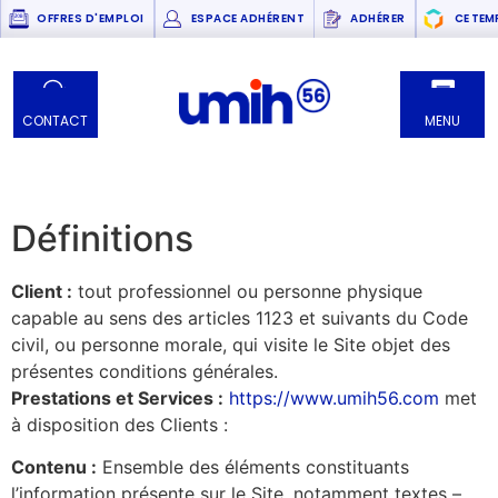
OFFRES D'EMPLOI
ESPACE ADHÉRENT
ADHÉRER
CE TEM
CONTACT
MENU
Définitions
Client :
tout professionnel ou personne physique
capable au sens des articles 1123 et suivants du Code
civil, ou personne morale, qui visite le Site objet des
présentes conditions générales.
Prestations et Services :
https://www.umih56.com
met
à disposition des Clients :
Contenu :
Ensemble des éléments constituants
l’information présente sur le Site, notamment textes –