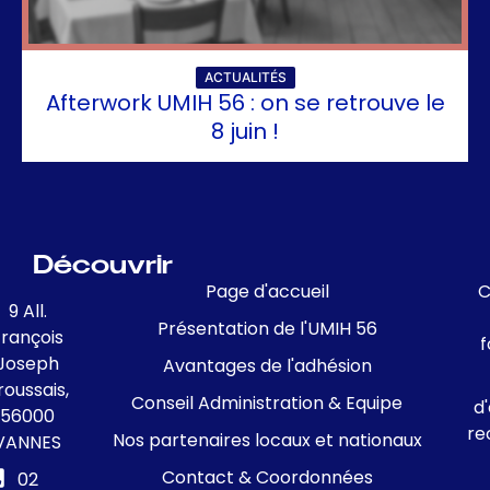
ACTUALITÉS
Afterwork UMIH 56 : on se retrouve le
8 juin !
Découvrir
Page d'accueil
C
9 All.
Présentation de l'UMIH 56
François
f
Joseph
Avantages de l'adhésion
roussais,
Conseil Administration & Equipe
d
56000
re
Nos partenaires locaux et nationaux
VANNES
Contact & Coordonnées
02