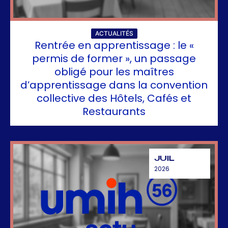
ACTUALITÉS
Rentrée en apprentissage : le «
permis de former », un passage
obligé pour les maîtres
d’apprentissage dans la convention
collective des Hôtels, Cafés et
Restaurants
JUIL
2026