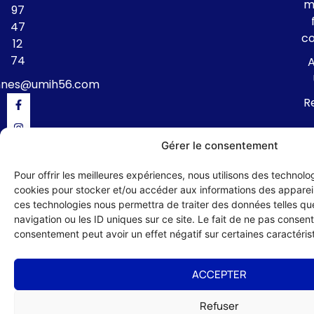
m
97
47
c
12
74
A
nnes@umih56.com
R
té
Gérer le consentement
Pour offrir les meilleures expériences, nous utilisons des technolog
cookies pour stocker et/ou accéder aux informations des appareils
ces technologies nous permettra de traiter des données telles q
navigation ou les ID uniques sur ce site. Le fait de ne pas consenti
consentement peut avoir un effet négatif sur certaines caractérist
Politique de confidentialité
Mentions légales
Formulaire de contact
© 2024 UMIH 56 : Union des Métiers et des Industries de l'Hôtellerie du
ACCEPTER
Morbihan – site réalisé par :
Studio HLG
Refuser