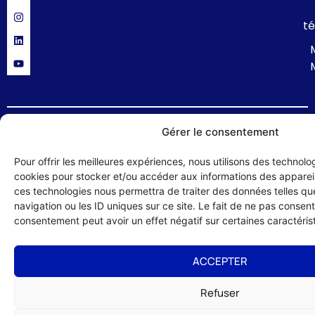
té
Gérer le consentement
Politique de confidentialité
Mentions légales
Formulaire de contact
© 2024 UMIH 56 : Union des Métiers et des Industries de l'Hôtellerie du
Pour offrir les meilleures expériences, nous utilisons des technolog
Morbihan – site réalisé par :
Studio HLG
cookies pour stocker et/ou accéder aux informations des appareils
ces technologies nous permettra de traiter des données telles q
navigation ou les ID uniques sur ce site. Le fait de ne pas consenti
consentement peut avoir un effet négatif sur certaines caractérist
ACCEPTER
Refuser