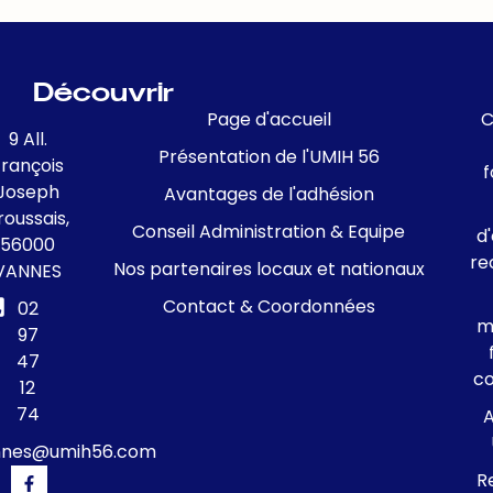
Découvrir
Page d'accueil
C
9 All.
Présentation de l'UMIH 56
François
f
Joseph
Avantages de l'adhésion
roussais,
Conseil Administration & Equipe
d
56000
re
Nos partenaires locaux et nationaux
VANNES
Contact & Coordonnées
02
m
97
47
c
12
74
A
nnes@umih56.com
R