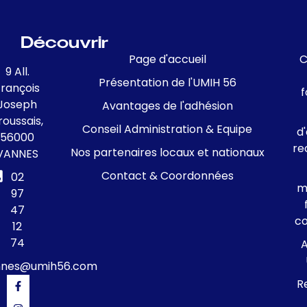
Découvrir
Page d'accueil
C
9 All.
Présentation de l'UMIH 56
François
f
Joseph
Avantages de l'adhésion
roussais,
Conseil Administration & Equipe
d
56000
re
Nos partenaires locaux et nationaux
VANNES
Contact & Coordonnées
02
m
97
47
c
12
74
A
nnes@umih56.com
R