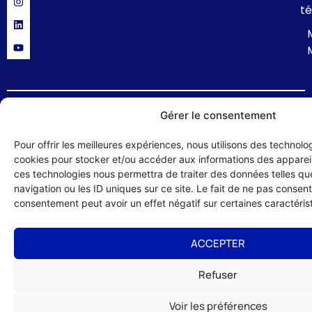
té
Gérer le consentement
Politique de confidentialité
Mentions légales
Formulaire de contact
© 2024 UMIH 56 : Union des Métiers et des Industries de l'Hôtellerie du
Pour offrir les meilleures expériences, nous utilisons des technolog
Morbihan – site réalisé par :
Studio HLG
cookies pour stocker et/ou accéder aux informations des appareils
ces technologies nous permettra de traiter des données telles q
navigation ou les ID uniques sur ce site. Le fait de ne pas consenti
consentement peut avoir un effet négatif sur certaines caractérist
ACCEPTER
Refuser
Voir les préférences