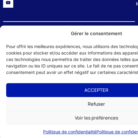
Gérer le consentement
Politique de confidentialité
Mentions légales
Formulaire de contact
© 2024 UMIH 56 : Union des Métiers et des Industries de l'Hôtellerie du
Pour offrir les meilleures expériences, nous utilisons des technolog
Morbihan – site réalisé par :
Studio HLG
cookies pour stocker et/ou accéder aux informations des appareils
ces technologies nous permettra de traiter des données telles q
navigation ou les ID uniques sur ce site. Le fait de ne pas consenti
consentement peut avoir un effet négatif sur certaines caractérist
ACCEPTER
Refuser
Voir les préférences
Politique de confidentialité
Politique de confiden