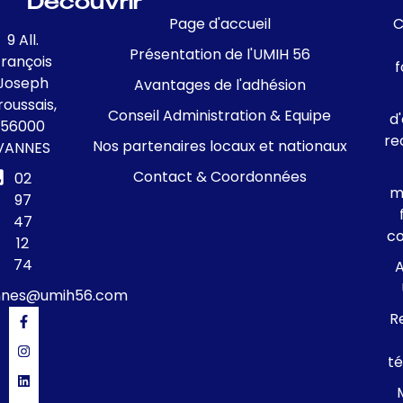
Découvrir
Page d'accueil
C
9 All.
Présentation de l'UMIH 56
François
f
Joseph
Avantages de l'adhésion
roussais,
Conseil Administration & Equipe
d
56000
re
Nos partenaires locaux et nationaux
VANNES
Contact & Coordonnées
02
m
97
47
c
12
74
A
nnes@umih56.com
R
té