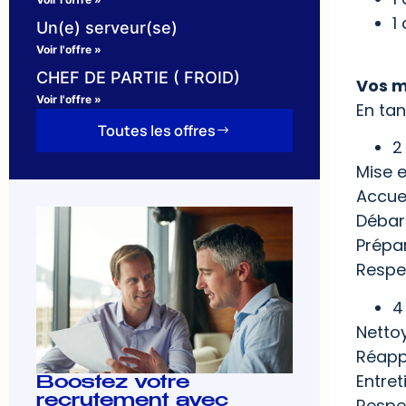
1
Un(e) serveur(se)
Voir l'offre »
CHEF DE PARTIE ( FROID)
Vos m
Voir l'offre »
En tan
Toutes les offres
2
Mise e
Accuei
Débar
Prépar
Respec
4
Netto
Réapp
Entre
Boostez votre
recrutement avec
Respe