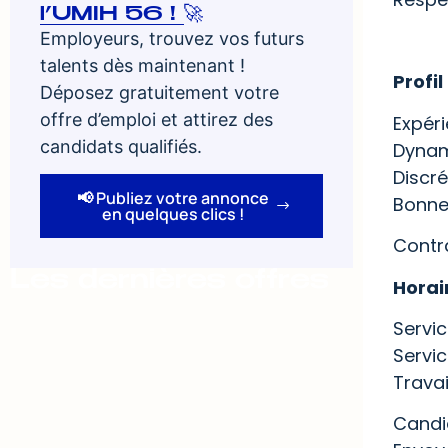
l’UMIH 56 ! 🚀
Employeurs, trouvez vos futurs
talents dès maintenant !
Profil
Déposez gratuitement votre
offre d’emploi et attirez des
Expéri
candidats qualifiés.
Dynami
Discré
📢 Publiez votre annonce
Bonne 
en quelques clics !
Contra
Les dernières offres
Horair
Servi
Servi
Trava
Candi