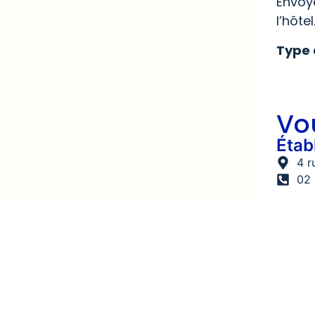
Envoy
l’hôtel
Type 
Vo
Étab
4 r
02 
Postu