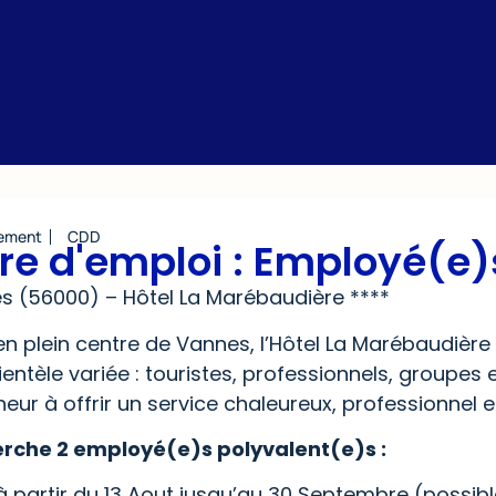
ement
CDD
fre d'emploi : Employé(e)
s (56000) – Hôtel La Marébaudière ****
en plein centre de Vannes, l’Hôtel La Marébaudière
ientèle variée : touristes, professionnels, groupes
eur à offrir un service chaleureux, professionnel 
rche 2 employé(e)s polyvalent(e)s :
 à partir du 13 Aout jusqu’au 30 Septembre (possibl