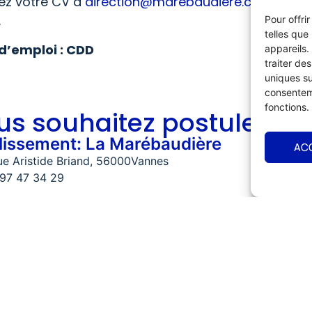
ez votre CV à
direction@marebaudiere.com
ou dép
.
Pour offri
telles que
d’emploi : CDD
appareils.
traiter de
uniques su
consenteme
fonctions.
us souhaitez postuler ?
lissement: La Marébaudière
AC
ue Aristide Briand
, 56000
Vannes
97 47 34 29
ler en ligne