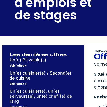
d'emplois et
de stages
Héberg
Of
Les dernières offres
Un(e) Pizzaiolo(a)
Vanne
Voir l'offre »
Un(e) cuisinier(e) / Second(e)
Situé 
de cuisine
une cl
Voir l'offre »
d’honn
Un(e) cuisinier(e), un(e)
serveur(se), un(e) chef(fe) de
Reche
rang
1
Voir l'offre »