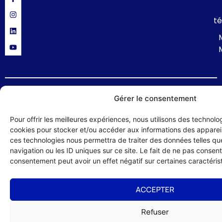
té
Politique de confidentialité
Mentions légales
Formulaire de contact
Gérer le consentement
© 2024 UMIH 56 : Union des Métiers et des Industries de l'Hôtellerie du
Pour offrir les meilleures expériences, nous utilisons des technolog
Morbihan – site réalisé par :
Studio HLG
cookies pour stocker et/ou accéder aux informations des appareils
ces technologies nous permettra de traiter des données telles q
navigation ou les ID uniques sur ce site. Le fait de ne pas consenti
consentement peut avoir un effet négatif sur certaines caractérist
ACCEPTER
Refuser