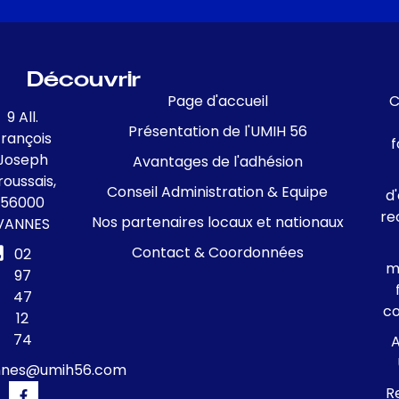
Découvrir
Page d'accueil
C
9 All.
Présentation de l'UMIH 56
François
f
Joseph
Avantages de l'adhésion
roussais,
Conseil Administration & Equipe
d
56000
re
Nos partenaires locaux et nationaux
VANNES
Contact & Coordonnées
02
m
97
47
c
12
74
A
nnes@umih56.com
R