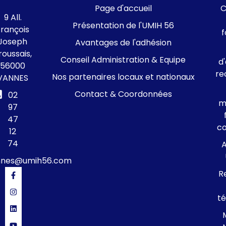
Page d'accueil
C
9 All.
Présentation de l'UMIH 56
François
f
Joseph
Avantages de l'adhésion
roussais,
Conseil Administration & Equipe
d
56000
re
Nos partenaires locaux et nationaux
VANNES
Contact & Coordonnées
02
m
97
47
c
12
74
A
nnes@umih56.com
R
té