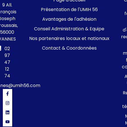
9 All.
Présentation de l'UMIH 56
François
f
Joseph
Avantages de l'adhésion
roussais,
Conseil Administration & Equipe
d
56000
re
Nos partenaires locaux et nationaux
VANNES
Contact & Coordonnées
02
m
97
47
c
12
74
A
nnes@umih56.com
R
té