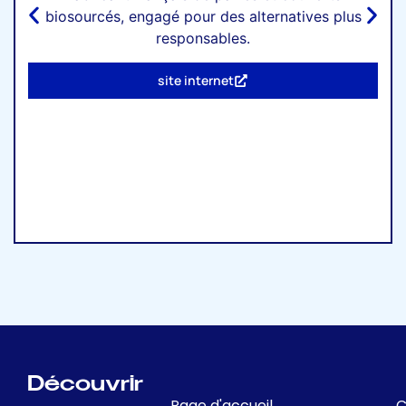
biosourcés, engagé pour des alternatives plus
responsables.
site internet
Découvrir
Page d'accueil
C