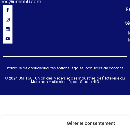
nnes@umih56.com
R
té
Politique de confidentialité
Mentions légales
Formulaire de contact
© 2024 UMIH 56 : Union des Métiers et des Industries de l'Hôtellerie du
Morbihan – site réalisé par :
Studio HLG
Gérer le consentement