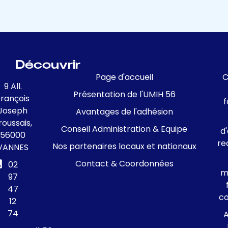
Découvrir
Page d'accueil
C
9 All.
Présentation de l'UMIH 56
François
f
Joseph
Avantages de l'adhésion
roussais,
Conseil Administration & Equipe
d
56000
re
Nos partenaires locaux et nationaux
VANNES
Contact & Coordonnées
02
m
97
47
c
12
74
A