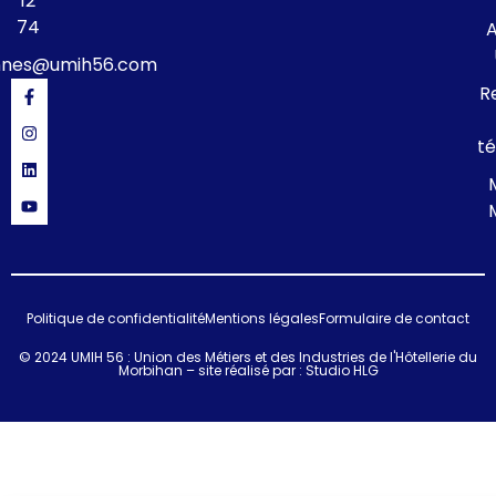
12
74
A
nnes@umih56.com
R
té
Politique de confidentialité
Mentions légales
Formulaire de contact
© 2024 UMIH 56 : Union des Métiers et des Industries de l'Hôtellerie du
Morbihan – site réalisé par :
Studio HLG