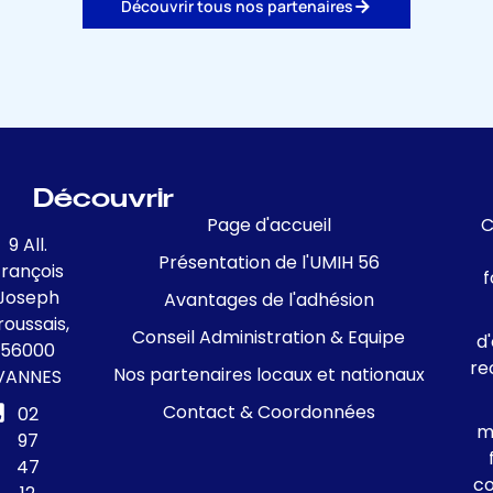
Découvrir tous nos partenaires
Découvrir
Page d'accueil
C
9 All.
Présentation de l'UMIH 56
François
f
Joseph
Avantages de l'adhésion
roussais,
Conseil Administration & Equipe
d
56000
re
Nos partenaires locaux et nationaux
VANNES
Contact & Coordonnées
02
m
97
47
c