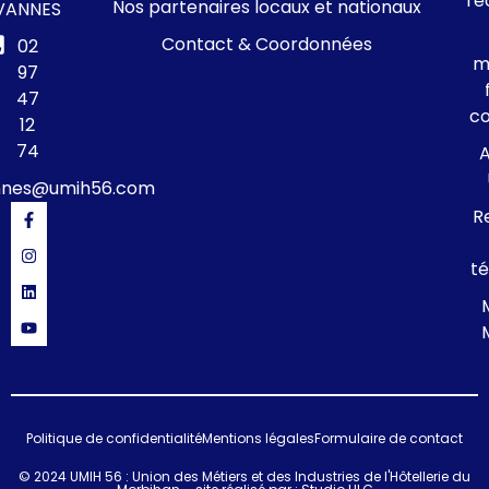
re
Nos partenaires locaux et nationaux
VANNES
Contact & Coordonnées
02
m
97
47
c
12
74
A
nnes@umih56.com
R
té
Politique de confidentialité
Mentions légales
Formulaire de contact
© 2024 UMIH 56 : Union des Métiers et des Industries de l'Hôtellerie du