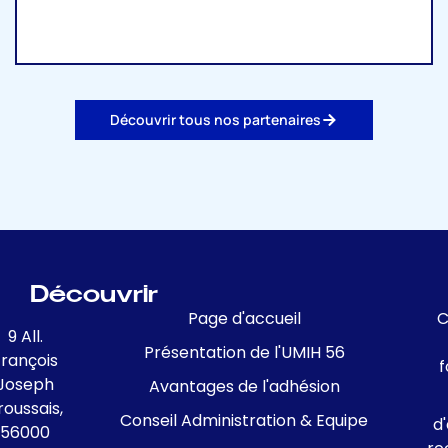
Découvrir tous nos partenaires
Découvrir
Page d'accueil
C
9 All.
Présentation de l'UMIH 56
François
f
Joseph
Avantages de l'adhésion
roussais,
Conseil Administration & Equipe
d
56000