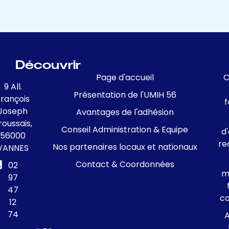
Découvrir
Page d'accueil
C
9 All.
Présentation de l'UMIH 56
François
f
Joseph
Avantages de l'adhésion
roussais,
Conseil Administration & Equipe
d
56000
re
Nos partenaires locaux et nationaux
VANNES
Contact & Coordonnées
02
m
97
47
c
12
74
A