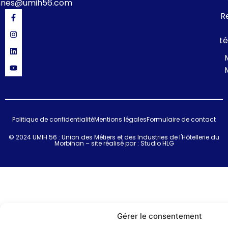
nnes@umih56.com
R
té
Politique de confidentialité
Mentions légales
Formulaire de contact
© 2024 UMIH 56 : Union des Métiers et des Industries de l'Hôtellerie du
Morbihan – site réalisé par :
Studio HLG
Gérer le consentement