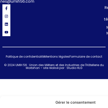
nnes@umih56.com
R
té
Politique de confidentialité
Mentions légales
Formulaire de contact
© 2024 UMIH 56 : Union des Métiers et des Industries de l'Hôtellerie du
Morbihan – site réalisé par :
Studio HLG
Gérer le consentement