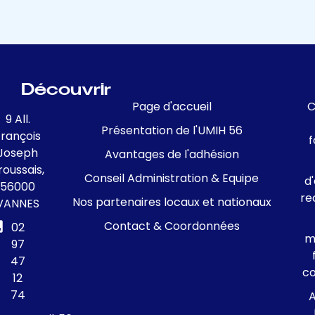
Découvrir
Page d'accueil
C
9 All.
Présentation de l'UMIH 56
François
f
Joseph
Avantages de l'adhésion
roussais,
Conseil Administration & Equipe
d
56000
re
Nos partenaires locaux et nationaux
VANNES
Contact & Coordonnées
02
m
97
47
c
12
74
A