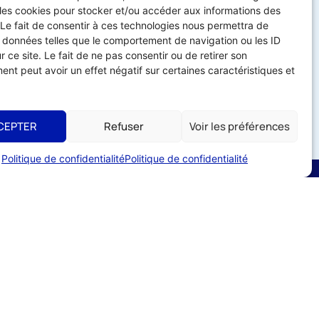
 les cookies pour stocker et/ou accéder aux informations des
 Le fait de consentir à ces technologies nous permettra de
s données telles que le comportement de navigation ou les ID
r ce site. Le fait de ne pas consentir ou de retirer son
nt peut avoir un effet négatif sur certaines caractéristiques et
CEPTER
Refuser
Voir les préférences
Politique de confidentialité
Politique de confidentialité
Liens utiles
ADHÉRER À L'UMIH
56
utement
s de commerces
ESPACE ADHÉRENT
CE TEMPEOS