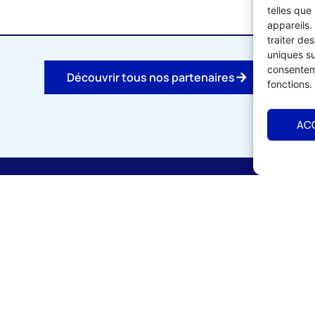
telles que
appareils.
traiter de
uniques su
consenteme
Découvrir tous nos partenaires
fonctions.
AC
vrir
S'informer
cueil
Calendrier de formation
ion de l'UMIH 56
Offres d'emplois & recr
 de l'adhésion
Vente matériels & fond
dministration & Equipe
Actualités UMIH 56