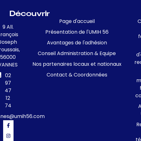
Découvrir
Page d'accueil
C
9 All.
Présentation de l'UMIH 56
François
f
Joseph
Avantages de l'adhésion
roussais,
Conseil Administration & Equipe
d
56000
re
Nos partenaires locaux et nationaux
VANNES
Contact & Coordonnées
02
m
97
47
c
12
74
A
nnes@umih56.com
R
té