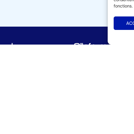
fonctions.
AC
vrir
S'informer
cueil
Calendrier de formation
ion de l'UMIH 56
Offres d'emplois & recr
 de l'adhésion
Vente matériels & fond
dministration & Equipe
Actualités UMIH 56
naires locaux et nationaux
Ressources à télécharge
& Coordonnées
Magazine Morbihan infos
bihan – site réalisé par :
Studio HLG
Politique de confidentialité
Mention