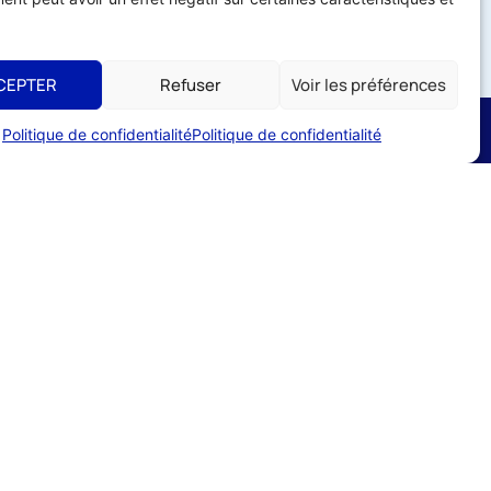
CEPTER
Refuser
Voir les préférences
Politique de confidentialité
Politique de confidentialité
Liens utiles
ADHÉRER À L'UMIH
56
utement
s de commerces
ESPACE ADHÉRENT
CE TEMPEOS
r
s légales
Formulaire de contact