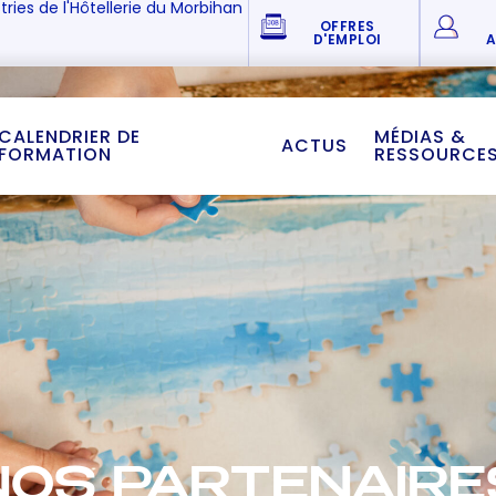
tries de l'Hôtellerie du Morbihan
OFFRES
D'EMPLOI
A
CALENDRIER DE
MÉDIAS &
ACTUS
FORMATION
RESSOURCE
NOS PARTENAIRE