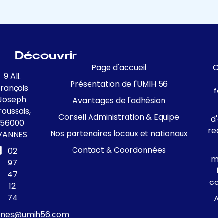
Découvrir
Page d'accueil
C
9 All.
Présentation de l'UMIH 56
François
f
Joseph
Avantages de l'adhésion
roussais,
Conseil Administration & Equipe
d
56000
re
Nos partenaires locaux et nationaux
VANNES
Contact & Coordonnées
02
m
97
47
c
12
74
A
nnes@umih56.com