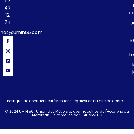
97
47
c
12
74
A
nnes@umih56.com
R
té
Politique de confidentialité
Mentions légales
Formulaire de contact
© 2024 UMIH 56 : Union des Métiers et des Industries de l'Hôtellerie du
Morbihan – site réalisé par :
Studio HLG