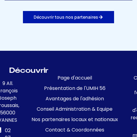
Découvrir tous nos partenaires
Découvrir
Page d'accueil
C
9 All.
Présentation de l'UMIH 56
François
f
Joseph
Avantages de l'adhésion
roussais,
Conseil Administration & Equipe
d
56000
re
Nos partenaires locaux et nationaux
VANNES
Contact & Coordonnées
02
m