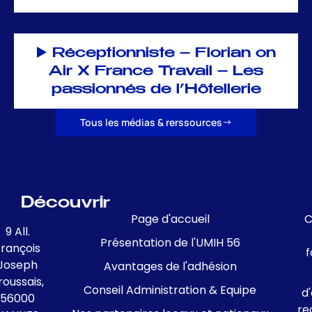
▶️ Réceptionniste – Florian on
Air X France Travail – Les
passionnés de l’Hôtellerie
Tous les médias & rerssources
Découvrir
Page d'accueil
C
9 All.
Présentation de l'UMIH 56
François
f
Joseph
Avantages de l'adhésion
roussais,
Conseil Administration & Equipe
d
56000
re