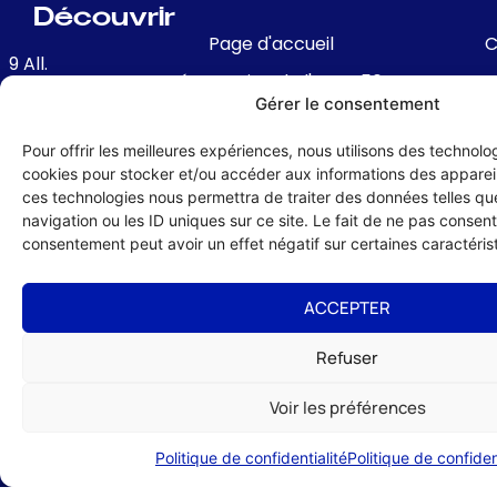
Découvrir
Page d'accueil
C
9 All.
Présentation de l'UMIH 56
François
f
Gérer le consentement
Joseph
Avantages de l'adhésion
roussais,
Pour offrir les meilleures expériences, nous utilisons des technolog
Conseil Administration & Equipe
d
56000
cookies pour stocker et/ou accéder aux informations des appareils
re
Nos partenaires locaux et nationaux
VANNES
ces technologies nous permettra de traiter des données telles q
navigation ou les ID uniques sur ce site. Le fait de ne pas consenti
Contact & Coordonnées
02
consentement peut avoir un effet négatif sur certaines caractérist
m
97
47
c
ACCEPTER
12
74
A
Refuser
nnes@umih56.com
R
Voir les préférences
Politique de confidentialité
Politique de confiden
té