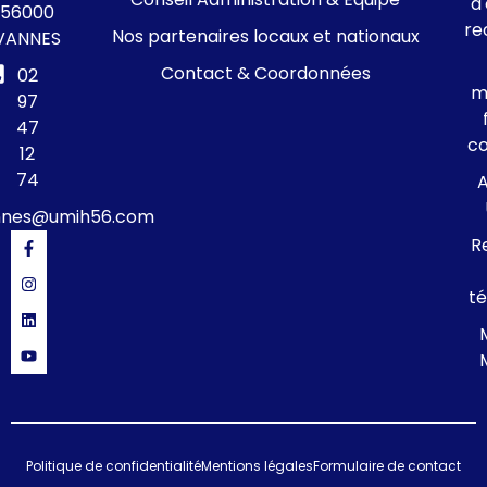
d
56000
re
Nos partenaires locaux et nationaux
VANNES
Contact & Coordonnées
02
m
97
47
c
12
74
A
nnes@umih56.com
R
té
Politique de confidentialité
Mentions légales
Formulaire de contact