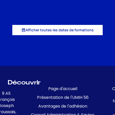
Afficher toutes les dates de formations
Découvrir
Page d'accueil
C
9 All.
Présentation de l'UMIH 56
François
f
Joseph
Avantages de l'adhésion
roussais,
Conseil Administration & Equipe