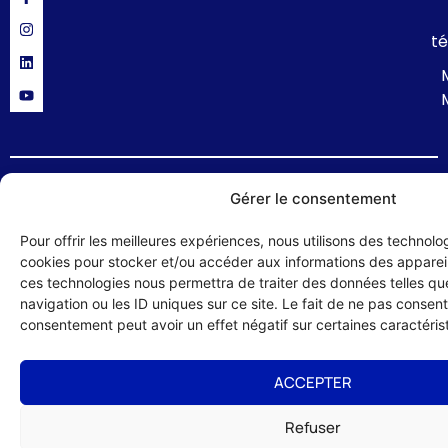
té
Politique de confidentialité
Mentions légales
Formulaire de contact
Gérer le consentement
© 2024 UMIH 56 : Union des Métiers et des Industries de l'Hôtellerie du
Pour offrir les meilleures expériences, nous utilisons des technolog
Morbihan – site réalisé par :
Studio HLG
cookies pour stocker et/ou accéder aux informations des appareils
ces technologies nous permettra de traiter des données telles q
navigation ou les ID uniques sur ce site. Le fait de ne pas consenti
consentement peut avoir un effet négatif sur certaines caractérist
ACCEPTER
Refuser