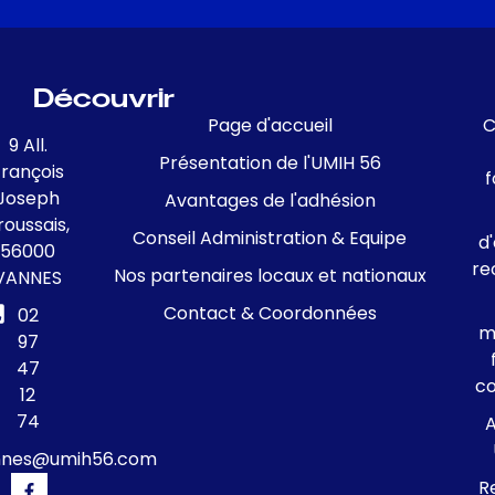
Découvrir
Page d'accueil
C
9 All.
Présentation de l'UMIH 56
François
f
Joseph
Avantages de l'adhésion
roussais,
Conseil Administration & Equipe
d
56000
re
Nos partenaires locaux et nationaux
VANNES
Contact & Coordonnées
02
m
97
47
c
12
74
A
nnes@umih56.com
R