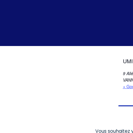
UMI
9 All
VAN
+ Go
Vous souhaitez v