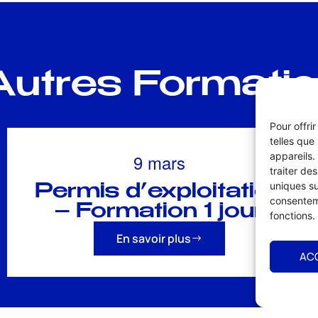
utres Formati
Pour offri
telles que
9 mars
appareils.
traiter de
uniques su
Permis d’exploitation
consenteme
– Formation 1 jour
fonctions.
En savoir plus
AC