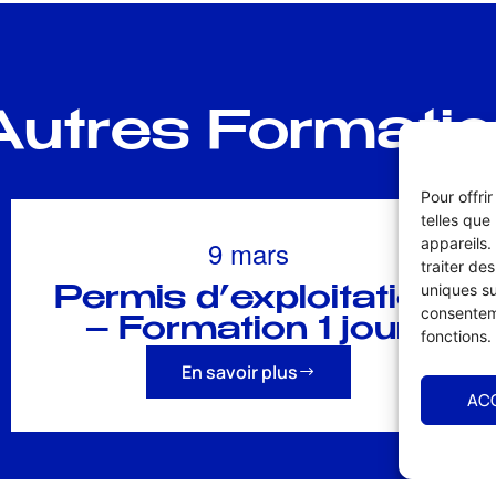
utres Formati
Pour offri
telles que
9 mars
appareils.
traiter de
uniques su
Permis d’exploitation
consenteme
– Formation 1 jour
fonctions.
En savoir plus
AC