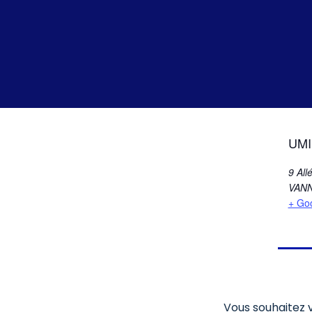
UMI
9 All
VAN
+ Go
Vous souhaitez v