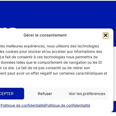
ons
Gérer le consentement
r les meilleures expériences, nous utilisons des technologies
 les cookies pour stocker et/ou accéder aux informations des
13 mai
-
15 mai
 Le fait de consentir à ces technologies nous permettra de
s données telles que le comportement de navigation ou les ID
r ce site. Le fait de ne pas consentir ou de retirer son
Permis d’exploitation
nt peut avoir un effet négatif sur certaines caractéristiques et
– Formation 3 jours
En savoir plus
CEPTER
Refuser
Voir les préférences
Politique de confidentialité
Politique de confidentialité