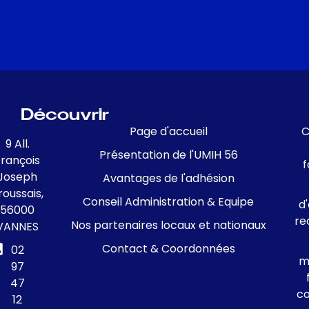
Découvrir
Page d'accueil
C
9 All.
Présentation de l'UMIH 56
François
f
Joseph
Avantages de l'adhésion
roussais,
Conseil Administration & Equipe
d
56000
re
Nos partenaires locaux et nationaux
VANNES
Contact & Coordonnées
02
m
97
47
c
12