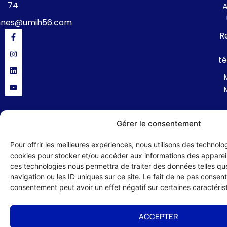
74
A
nnes@umih56.com
R
té
Gérer le consentement
Politique de confidentialité
Mentions légales
Formulaire de contact
Pour offrir les meilleures expériences, nous utilisons des technolog
cookies pour stocker et/ou accéder aux informations des appareils
© 2024 UMIH 56 : Union des Métiers et des Industries de l'Hôtellerie du
Morbihan – site réalisé par :
Studio HLG
ces technologies nous permettra de traiter des données telles q
navigation ou les ID uniques sur ce site. Le fait de ne pas consenti
consentement peut avoir un effet négatif sur certaines caractérist
ACCEPTER