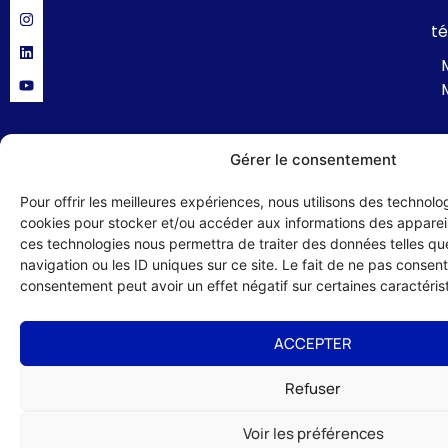
té
Gérer le consentement
Politique de confidentialité
Mentions légales
Formulaire de contact
Pour offrir les meilleures expériences, nous utilisons des technolog
© 2024 UMIH 56 : Union des Métiers et des Industries de l'Hôtellerie du
cookies pour stocker et/ou accéder aux informations des appareils
Morbihan – site réalisé par :
Studio HLG
ces technologies nous permettra de traiter des données telles q
navigation ou les ID uniques sur ce site. Le fait de ne pas consenti
consentement peut avoir un effet négatif sur certaines caractérist
ACCEPTER
Refuser
Voir les préférences