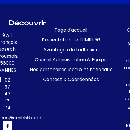
Découvrir
Page d'accueil
C
9 All.
Présentation de l'UMIH 56
François
f
Joseph
Avantages de l'adhésion
roussais,
Conseil Administration & Equipe
d
56000
re
Nos partenaires locaux et nationaux
VANNES
Contact & Coordonnées
02
m
97
47
c
12
74
A
nnes@umih56.com
R