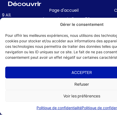
Découvrir
Page d'accueil
C
9 All.
Présentation de l'UMIH 56
François
f
Gérer le consentement
Joseph
Avantages de l'adhésion
roussais,
Pour offrir les meilleures expériences, nous utilisons des technolog
Conseil Administration & Equipe
d
56000
cookies pour stocker et/ou accéder aux informations des appareils
re
Nos partenaires locaux et nationaux
VANNES
ces technologies nous permettra de traiter des données telles q
navigation ou les ID uniques sur ce site. Le fait de ne pas consenti
Contact & Coordonnées
02
consentement peut avoir un effet négatif sur certaines caractérist
m
97
47
c
ACCEPTER
12
74
A
Refuser
nnes@umih56.com
R
Voir les préférences
Politique de confidentialité
Politique de confiden
té