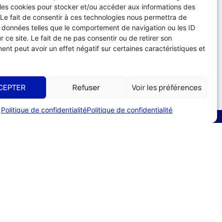
 les cookies pour stocker et/ou accéder aux informations des
 Le fait de consentir à ces technologies nous permettra de
s données telles que le comportement de navigation ou les ID
r ce site. Le fait de ne pas consentir ou de retirer son
nt peut avoir un effet négatif sur certaines caractéristiques et
CEPTER
Refuser
Voir les préférences
Politique de confidentialité
Politique de confidentialité
Liens utiles
ADHÉRER À L'UMIH
56
utement
s de commerces
ESPACE ADHÉRENT
CE TEMPEOS
r