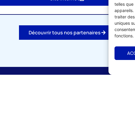
telles que
appareils.
traiter de
uniques su
consenteme
Découvrir tous nos partenaires
fonctions.
AC
vrir
S'informer
cueil
Calendrier de formation
ion de l'UMIH 56
Offres d'emplois & recr
 de l'adhésion
Vente matériels & fond
dministration & Equipe
Actualités UMIH 56
naires locaux et nationaux
Ressources à télécharge