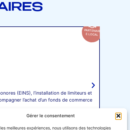
AIRES
PARTENAIR
E LOCAL
nores (EINS), l’installation de limiteurs et
L’agence d
ccompagner l’achat d’un fonds de commerce
co
Gérer le consentement
r les meilleures expériences, nous utilisons des technologies