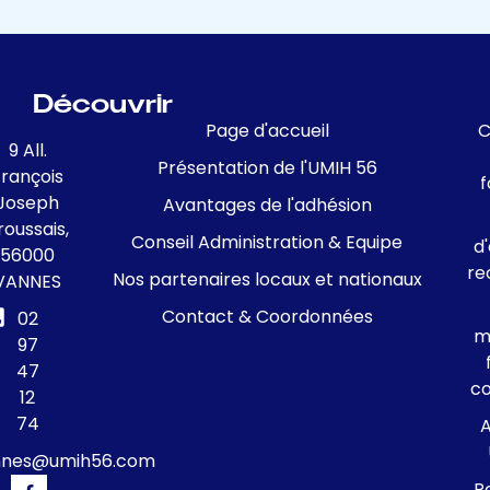
Découvrir
Page d'accueil
C
9 All.
Présentation de l'UMIH 56
François
f
Joseph
Avantages de l'adhésion
roussais,
Conseil Administration & Equipe
d
56000
re
Nos partenaires locaux et nationaux
VANNES
Contact & Coordonnées
02
m
97
47
c
12
74
A
nnes@umih56.com
R