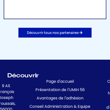
Découvrir tous nos partenaires
Découvrir
Page d'accueil
C
9 All.
Présentation de l'UMIH 56
François
f
Joseph
Avantages de l'adhésion
roussais,
Conseil Administration & Equipe
d
56000