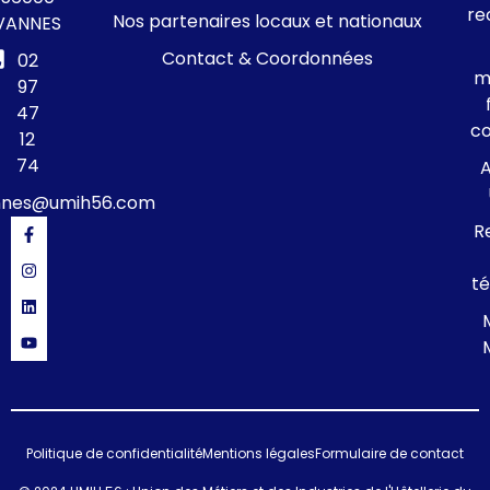
re
Nos partenaires locaux et nationaux
VANNES
Contact & Coordonnées
02
m
97
47
c
12
74
A
nnes@umih56.com
R
té
Politique de confidentialité
Mentions légales
Formulaire de contact