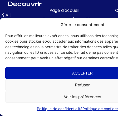
Découvrir
Page d'accueil
C
9 All.
Présentation de l'UMIH 56
François
f
Gérer le consentement
Joseph
Avantages de l'adhésion
roussais,
Pour offrir les meilleures expériences, nous utilisons des technolog
Conseil Administration & Equipe
d
56000
cookies pour stocker et/ou accéder aux informations des appareils
re
Nos partenaires locaux et nationaux
VANNES
ces technologies nous permettra de traiter des données telles q
navigation ou les ID uniques sur ce site. Le fait de ne pas consenti
Contact & Coordonnées
02
consentement peut avoir un effet négatif sur certaines caractérist
m
97
47
c
ACCEPTER
12
74
A
Refuser
nnes@umih56.com
R
Voir les préférences
Politique de confidentialité
Politique de confiden
té