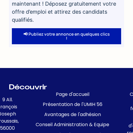
maintenant ! Déposez gratuitement votre
offre d’emploi et attirez des candidats
qualifiés.
📢 Publiez votre annonce en quelques clics
!
Découvrir
Page d'accueil
C
9 All.
Présentation de l'UMIH 56
François
f
Joseph
Avantages de l'adhésion
roussais,
Conseil Administration & Equipe
d
56000
re