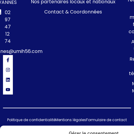
Nos partenaires locaux et nationaux
VANNES
Contact & Coordonnées
02
m
97
47
c
12
74
A
nnes@umih56.com
R
té
Politique de confidentialité
Mentions légales
Formulaire de contact
© 2024 UMIH 56 : Union des Métiers et des Industries de l'Hôtellerie du
Gérer le consentement
Morbihan – site réalisé par :
Studio HLG